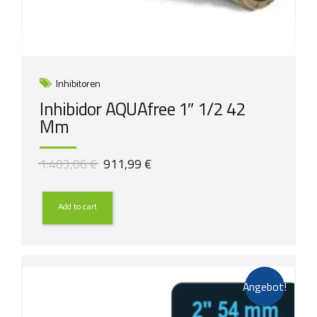
Inhibitoren
Inhibidor AQUAfree 1″ 1/2 42
Mm
Ursprünglicher
Aktueller
1.403,06
€
911,99
€
Preis
Preis
war:
ist:
1.403,06 €
911,99 €.
Add to cart
Angebot!