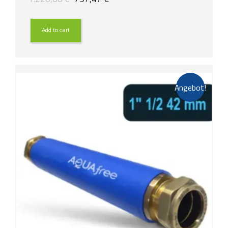
Preis
Preis
war:
ist:
1.226,88 €
797,47 €.
Add to cart
Angebot!