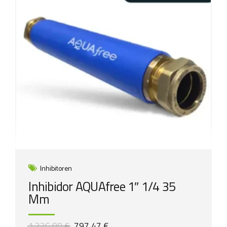
Inhibitoren
Inhibidor AQUAfree 1″ 1/4 35
Mm
Ursprünglicher
Aktueller
1.226,88
€
797,47
€