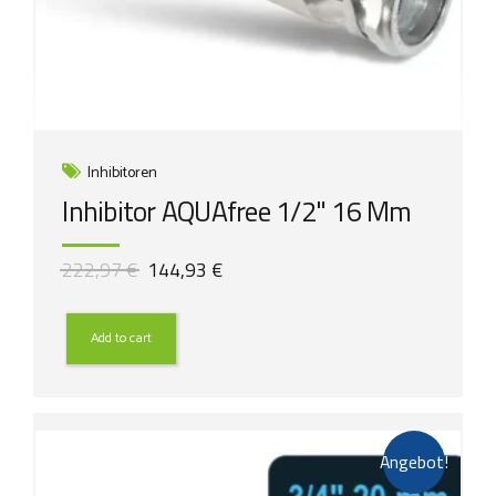
Inhibitoren
Inhibitor AQUAfree 1/2" 16 Mm
Ursprünglicher
Aktueller
222,97
€
144,93
€
Preis
Preis
war:
ist:
222,97 €
144,93 €.
Add to cart
Angebot!