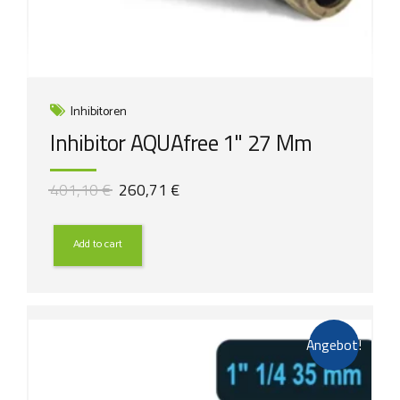
Inhibitoren
Inhibitor AQUAfree 1" 27 Mm
Ursprünglicher
Aktueller
401,10
€
260,71
€
Preis
Preis
war:
ist:
401,10 €
260,71 €.
Add to cart
Angebot!