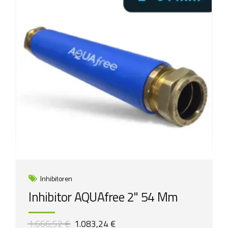
Inhibitoren
Inhibitor AQUAfree 2" 54 Mm
Ursprünglicher
Aktueller
1.666,52
€
1.083,24
€