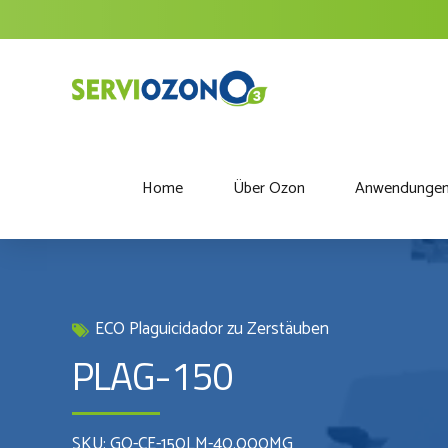
Home
Über Ozon
Anwendunge
ECO Plaguicidador zu Zerstäuben
PLAG-150
SKU: GO-CE-150LM-40.000MG