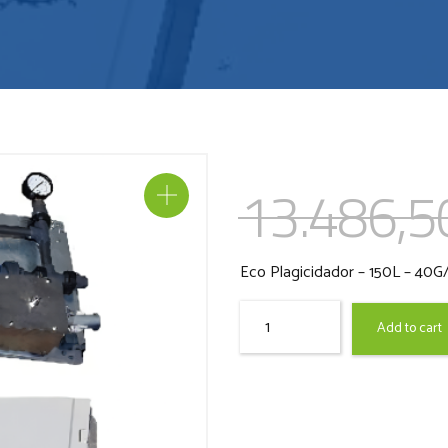
13.486,
Eco Plagicidador – 150L – 40G
Menge
Add to cart