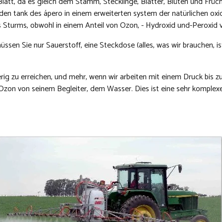
Blatt, da es gleich dem Stamm, Stecklinge, Blätter, Blüten und Frü
den tank des ápero in einem erweiterten system der natürlichen oxi
turms, obwohl in einem Anteil von Ozon, - Hydroxid und-Peroxid von 
sen Sie nur Sauerstoff, eine Steckdose (alles, was wir brauchen, 
ierig zu erreichen, und mehr, wenn wir arbeiten mit einem Druck bis
zon von seinem Begleiter, dem Wasser. Dies ist eine sehr komplexe 