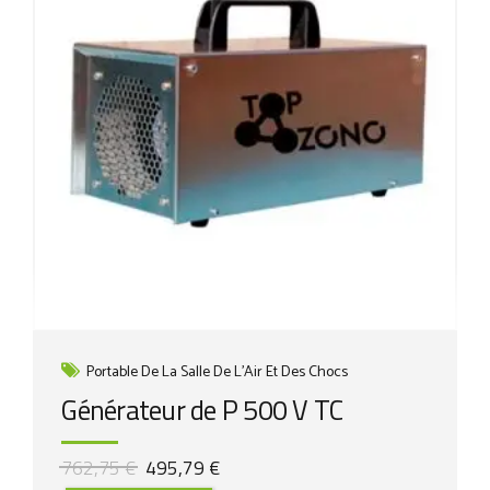
Portable De La Salle De L'Air Et Des Chocs
Générateur de P 500 V TC
Le
Le
762,75
€
495,79
€
prix
prix