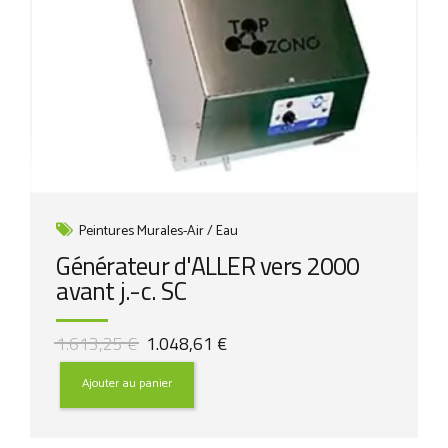
Peintures Murales-Air / Eau
Générateur d'ALLER vers 2000
avant j.-c. SC
Le
Le
1.613,25
€
1.048,61
€
prix
prix
initial
actuel
Ajouter au panier
était :
est :
1.613,25 €.
1.048,61 €.