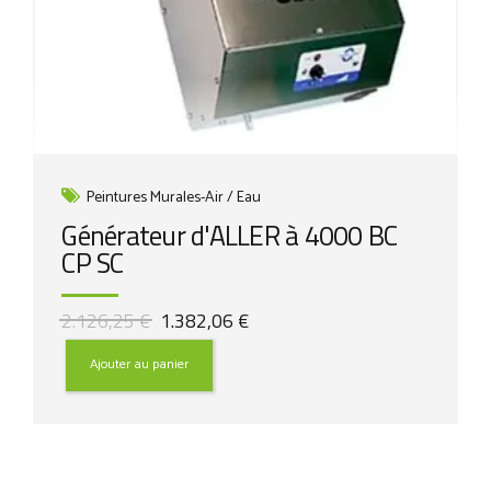
Peintures Murales-Air / Eau
Générateur d'ALLER à 4000 BC
CP SC
Le
Le
2.126,25
€
1.382,06
€
prix
prix
initial
actuel
Ajouter au panier
était :
est :
2.126,25 €.
1.382,06 €.