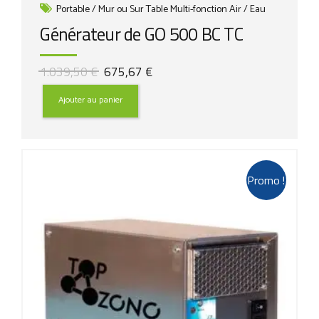
Portable / Mur ou Sur Table Multi-fonction Air / Eau
Générateur de GO 500 BC TC
Le
Le
1.039,50
€
675,67
€
prix
prix
initial
actuel
Ajouter au panier
était :
est :
1.039,50 €.
675,67 €.
Promo !