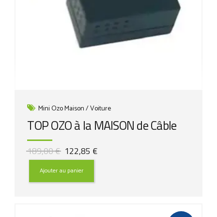
Mini Ozo Maison / Voiture
TOP OZO à la MAISON de Câble
Le
Le
189,00
€
122,85
€
prix
prix
initial
actuel
Ajouter au panier
était :
est :
189,00 €.
122,85 €.