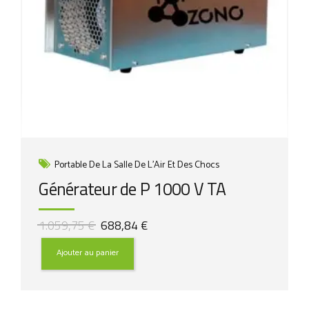
Portable De La Salle De L'Air Et Des Chocs
Générateur de P 1000 V TA
Le
Le
1.059,75
€
688,84
€
prix
prix
initial
actuel
Ajouter au panier
était :
est :
1.059,75 €.
688,84 €.