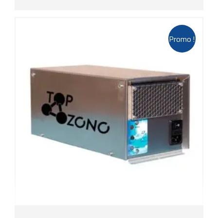
1.140,75 €.
741,49 €.
Promo !