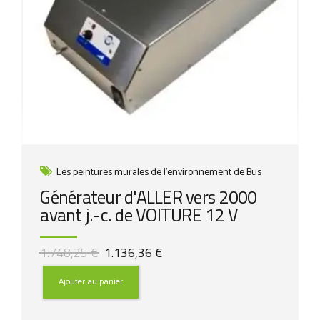
Les peintures murales de l'environnement de Bus
Générateur d'ALLER vers 2000
avant j.-c. de VOITURE 12 V
Le
Le
1.748,25
€
1.136,36
€
prix
prix
initial
actuel
Ajouter au panier
était :
est :
1.748,25 €.
1.136,36 €.