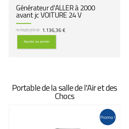
Générateur d'ALLER à 2000
avant jc VOITURE 24 V
Le
Le
1.748,25
€
1.136,36
€
prix
prix
initial
actuel
Ajouter au panier
était :
est :
1.748,25 €.
1.136,36 €.
Portable de la salle de l'Air et des
Chocs
Promo !