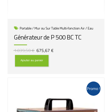
Portable / Mur ou Sur Table Multi-fonction Air / Eau
Générateur de P 500 BC TC
Le
Le
1.039,50
€
675,67
€
prix
prix
initial
actuel
Ajouter au panier
était :
est :
1.039,50 €.
675,67 €.
Promo !