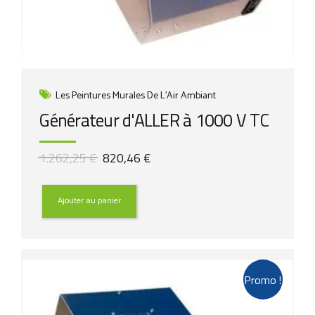
Les Peintures Murales De L'Air Ambiant
Générateur d'ALLER à 1000 V TC
Le
Le
1.262,25
€
820,46
€
prix
prix
initial
actuel
était :
est :
Ajouter au panier
1.262,25 €.
820,46 €.
Promo !