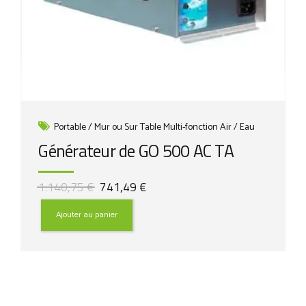
Portable / Mur ou Sur Table Multi-fonction Air / Eau
Générateur de GO 500 AC TA
Le
Le
1.140,75
€
741,49
€
prix
prix
initial
actuel
Ajouter au panier
était :
est :
1.140,75 €.
741,49 €.