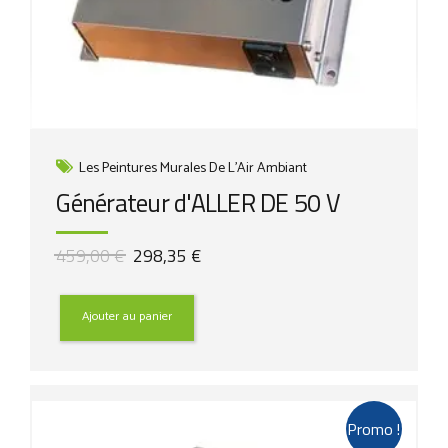
Les Peintures Murales De L'Air Ambiant
Générateur d'ALLER DE 50 V
Le
Le
459,00
€
298,35
€
prix
prix
initial
actuel
était :
est :
Ajouter au panier
459,00 €.
298,35 €.
Promo !