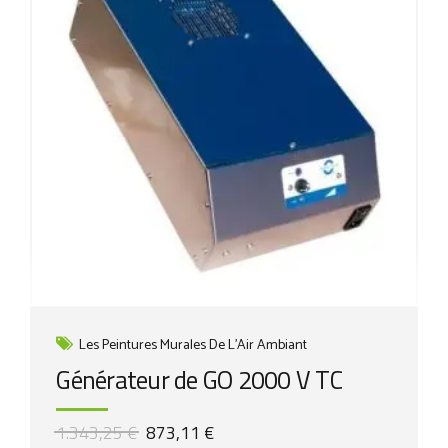
Les Peintures Murales De L'Air Ambiant
Générateur de GO 2000 V TC
Le
Le
1.343,25
€
873,11
€