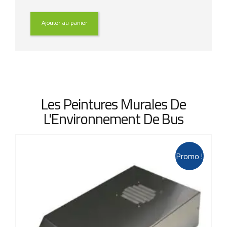
prix
prix
initial
actuel
était :
est :
Ajouter au panier
1.343,25 €.
873,11 €.
Les Peintures Murales De
L'Environnement De Bus
Promo !