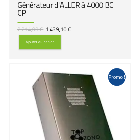
Générateur d'ALLER à 4000 BC
CP
Le
Le
2.214,00
€
1.439,10
€
prix
prix
initial
actuel
Ajouter au panier
était :
est :
2.214,00 €.
1.439,10 €.
Promo !