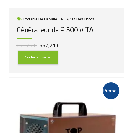
Portable De La Salle De L'Air Et Des Chocs
Générateur de P 500 V TA
Le
Le
857,25
€
557,21
€
prix
prix
initial
actuel
Ajouter au panier
était :
est :
857,25 €.
557,21 €.
Promo !