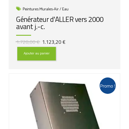
Peintures Murales-Air / Eau
Générateur d'ALLER vers 2000
avant j.-c.
Le
Le
1.728,00
€
1.123,20
€
prix
prix
initial
actuel
Ajouter au panier
était :
est :
1.728,00 €.
1.123,20 €.
Promo !