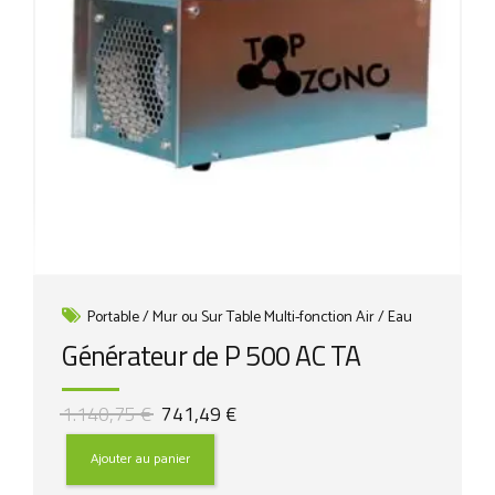
Portable / Mur ou Sur Table Multi-fonction Air / Eau
Générateur de P 500 AC TA
Le
Le
1.140,75
€
741,49
€
prix
prix
initial
actuel
Ajouter au panier
était :
est :