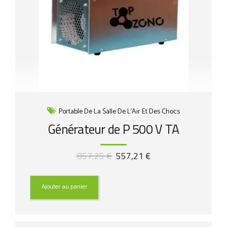
Portable De La Salle De L'Air Et Des Chocs
Générateur de P 500 V TA
Le
Le
857,25
€
557,21
€
prix
prix
initial
actuel
était :
est :
Ajouter au panier
857,25 €.
557,21 €.