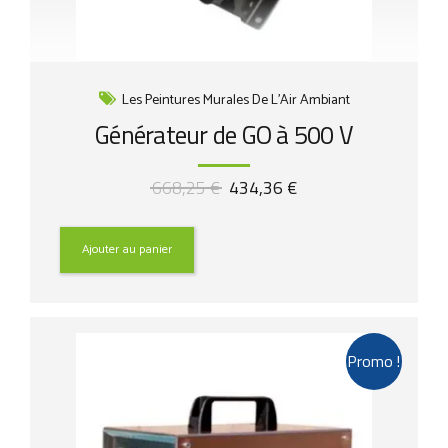
Les Peintures Murales De L'Air Ambiant
Générateur de GO à 500 V
Le
Le
668,25
€
434,36
€
prix
prix
initial
actuel
était :
est :
Ajouter au panier
668,25 €.
434,36 €.
Promo !