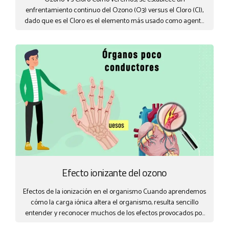
enfrentamiento continuo del Ozono (O3) versus el Cloro (Cl),
dado que es el Cloro es el elemento más usado como agente
en la desinfección del agua potable en todo el mundo. En
general, ambos elementos realizan, en parte, la misma misión,
tratando el agua por oxidación química (el Cloro en buena
parte lo hace por combinación, formando compuestos
organoclorados), pero las virtudes del Ozono, actualmente
desbancan cualquier tratamiento por cloro. ¿Qué daños
causa el cloro? Debido a la utilización tan extensiva que se le
da al cloro y a la poca consciencia...
Efecto ionizante del ozono
Efectos de la ionización en el organismo Cuando aprendemos
cómo la carga iónica altera el organismo, resulta sencillo
entender y reconocer muchos de los efectos provocados por
ello. Efectos de la ionización en la respiración Las mucosas