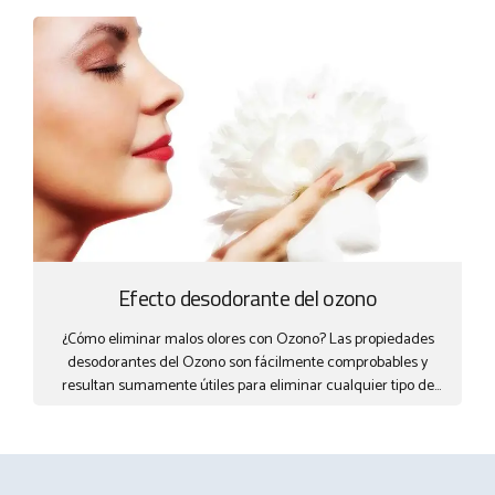
de la tráquea y los bronquios tienen unos pequeños cilios o
filamentos que vibran continuamente para limpiar el aire que
respiramos y para filtrar los gérmenes microscópicos que
viajan en él. Cuando la atmósfera está cargada con iones
negativos, los cilios mantienen su actividad vibratoria,
eliminando de este modo las sustancias nocivas como son el
polvo, el polen, el humo, etc. Sin...
Efecto desodorante del ozono
¿Cómo eliminar malos olores con Ozono? Las propiedades
desodorantes del Ozono son fácilmente comprobables y
resultan sumamente útiles para eliminar cualquier tipo de
olor desagradable.El Ozono destruye directamente las causas
que producen los olores (materia orgánica, hongos,
bacterias…) sin añadir ningún componente químico y sin
enmascararlos, creando un ambiente más fresco y agradable,