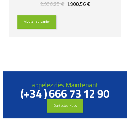
Le
Le
2.936,25
€
1.908,56
€
prix
prix
initial
actuel
était :
est :
Ajouter au panier
2.936,25 €.
1.908,56 €.
appelez dès Maintenant
(+34 ) 666 73 12 90
Contactez-Nous