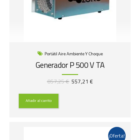
Portátil Aire Ambiente Y Choque
Generador P 500 V TA
El
El
857,25
€
557,21
€
precio
precio
original
actual
era:
es:
Añadir al carrito
857,25 €.
557,21 €.
¡Oferta!