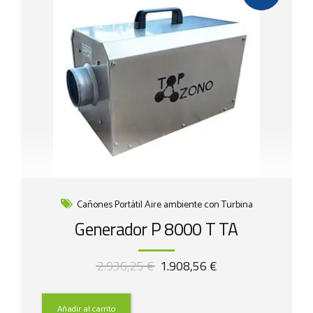
Cañones Portátil Aire ambiente con Turbina
Generador P 8000 T TA
El
El
2.936,25
€
1.908,56
€
precio
precio
original
actual
era:
es:
Añadir al carrito