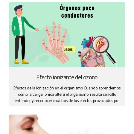
general, ambos elementos realizan, en parte, la misma misión,
tratando el agua por oxidación química (el Cloro en buena
parte lo hace por combinación, formando compuestos
organoclorados), pero las virtudes del Ozono, actualmente
desbancan cualquier tratamiento por cloro. ¿Qué daños
causa el cloro? Debido a la utilización tan extensiva que se le
da al cloro y a la poca consciencia...
Efecto ionizante del ozono
Efectos de la ionización en el organismo Cuando aprendemos
cómo la carga iónica altera el organismo, resulta sencillo
entender y reconocer muchos de los efectos provocados por
ello. Efectos de la ionización en la respiración Las mucosas
de la tráquea y los bronquios tienen unos pequeños cilios o
filamentos que vibran continuamente para limpiar el aire que
respiramos y para filtrar los gérmenes microscópicos que
viajan en él. Cuando la atmósfera está cargada con iones