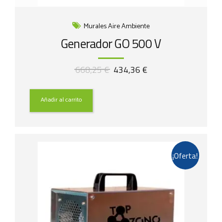
Murales Aire Ambiente
Generador GO 500 V
El
El
668,25
€
434,36
€
precio
precio
original
actual
era:
es:
Añadir al carrito
668,25 €.
434,36 €.
¡Oferta!