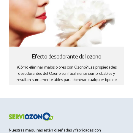
negativos, los cilios mantienen su actividad vibratoria,
eliminando de este modo las sustancias nocivas como son el
polvo, el polen, el humo, etc. Sin...
Efecto desodorante del ozono
¿Cómo eliminar malos olores con Ozono? Las propiedades
desodorantes del Ozono son fácilmente comprobables y
resultan sumamente útiles para eliminar cualquier tipo de
olor desagradable.El Ozono destruye directamente las causas
que producen los olores (materia orgánica, hongos,
bacterias…) sin añadir ningún componente químico y sin
enmascararlos, creando un ambiente más fresco y agradable,
tal y como ocurre después de una tormenta. Una vez
eliminada la fuente de mal olor, un tratamiento ambiental de
aromatización se percibirá como una fuente de salud y
bienestar. Cuando el olor puede ayudar a vender ¿Qué es
Nuestras máquinas están diseñadas y fabricadas con