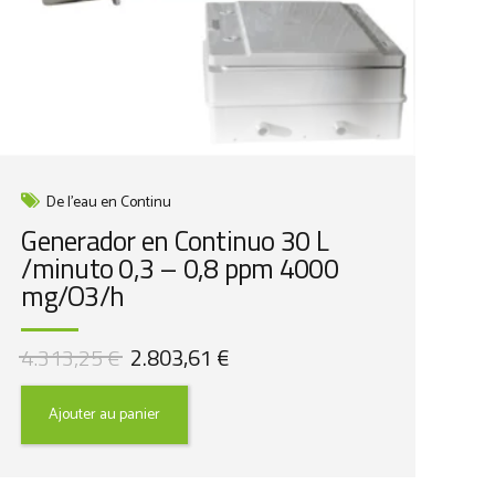
De l'eau en Continu
Generador en Continuo 30 L
/minuto 0,3 – 0,8 ppm 4000
mg/O3/h
Le
Le
4.313,25
€
2.803,61
€
prix
prix
initial
actuel
Ajouter au panier
était :
est :
4.313,25 €.
2.803,61 €.