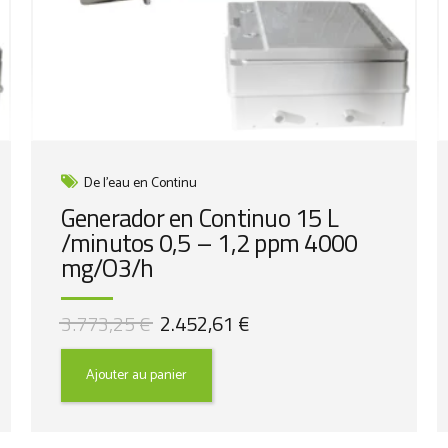
De l'eau en Continu
Generador en Continuo 15 L
/minutos 0,5 – 1,2 ppm 4000
mg/O3/h
Le
Le
3.773,25
€
2.452,61
€
prix
prix
initial
actuel
Ajouter au panier
était :
est :
3.773,25 €.
2.452,61 €.