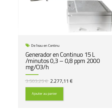
De l'eau en Continu
Generador en Continuo 15 L
/minutos 0,3 – 0,8 ppm 2000
mg/O3/h
Le
Le
3.503,25
€
2.277,11
€
prix
prix
initial
actuel
Ajouter au panier
était :
est :
3.503,25 €.
2.277,11 €.