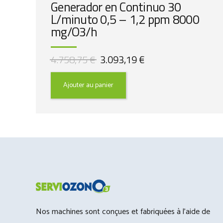
Generador en Continuo 30
L/minuto 0,5 – 1,2 ppm 8000
mg/O3/h
Le
Le
4.758,75
€
3.093,19
€
prix
prix
initial
actuel
Ajouter au panier
était :
est :
4.758,75 €.
3.093,19 €.
Nos machines sont conçues et fabriquées à l'aide de