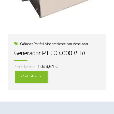
Cañones Portátil Aire ambiente con Ventilador
Generador P ECO 4000 V TA
El
El
1.613,25
€
1.048,61
€
precio
precio
original
actual
Añadir al carrito
era:
es:
1.613,25 €.
1.048,61 €.