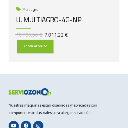
Multiagro
U. MULTIAGRO-4G-NP
El
El
10.786,50
€
7.011,22
€
precio
precio
original
actual
Añadir al carrito
era:
es:
10.786,50 €.
7.011,22 €.
Nuestras máquinas están diseñadas y fabricadas con
componentes industriales para alargar su vida útil.