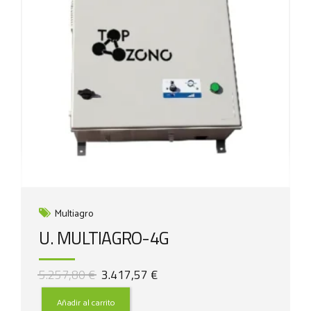
Multiagro
U. MULTIAGRO-4G
El
El
5.257,80
€
3.417,57
€
precio
precio
original
actual
Añadir al carrito