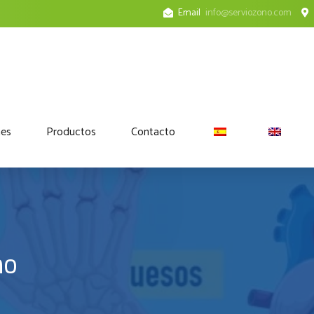
Email
info@serviozono.com
nes
Productos
Contacto
no