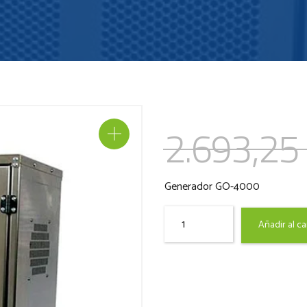
2.693,25
Generador GO-4000
Quantity
Añadir al ca