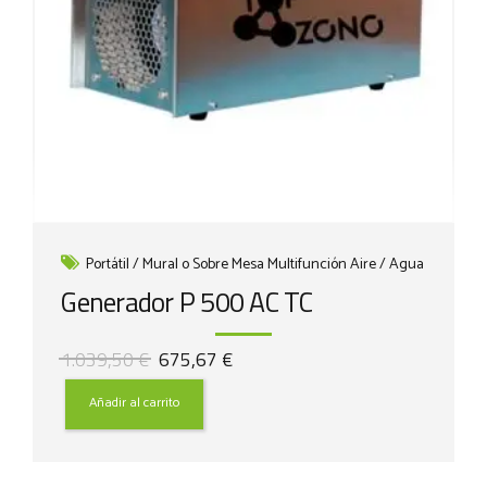
Portátil / Mural o Sobre Mesa Multifunción Aire / Agua
Generador P 500 AC TC
El
El
1.039,50
€
675,67
€
precio
precio
original
actual
Añadir al carrito
era:
es:
1.039,50 €.
675,67 €.