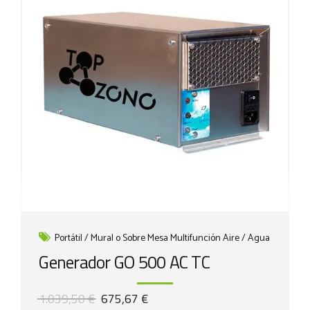
Portátil / Mural o Sobre Mesa Multifunción Aire / Agua
Generador GO 500 AC TC
El
El
1.039,50
€
675,67
€