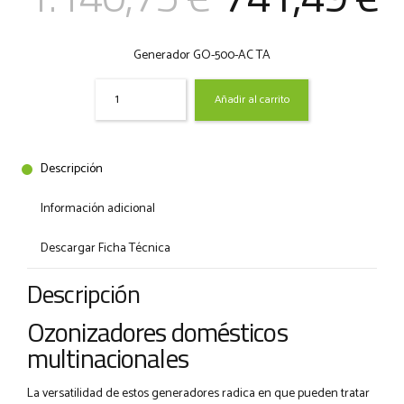
precio
p
Generador GO-500-AC TA
original
a
Quantity
Añadir al carrito
era:
e
1.140,75 €
7
Descripción
Información adicional
Descargar Ficha Técnica
Descripción
Ozonizadores domésticos
multinacionales
La versatilidad de estos generadores radica en que pueden tratar