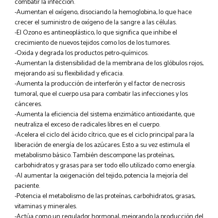
combatir la infección.
-Aumentan el oxígeno, disociando la hemoglobina, lo que hace
crecer el suministro de oxígeno de la sangre a las células.
-El Ozono es antineoplástico, lo que significa que inhibe el
crecimiento de nuevos tejidos como los de los tumores.
-Oxida y degrada los productos petro-químicos.
-Aumentan la distensibilidad de la membrana de los glóbulos rojos,
mejorando así su flexibilidad y eficacia.
-Aumenta la producción de interferón y el factor de necrosis
tumoral, que el cuerpo usa para combatir las infecciones y los
cánceres.
-Aumenta la eficiencia del sistema enzimático antioxidante, que
neutraliza el exceso de radicales libres en el cuerpo.
-Acelera el ciclo del ácido cítrico, que es el ciclo principal para la
liberación de energía de los azúcares. Esto a su vez estimula el
metabolismo básico. También descompone las proteínas,
carbohidratos y grasas para ser todo ello utilizado como energía.
-Al aumentar la oxigenación del tejido, potencia la mejoría del
paciente.
-Potencia el metabolismo de las proteínas, carbohidratos, grasas,
vitaminas y minerales.
-Actúa como un regulador hormonal, mejorando la producción del