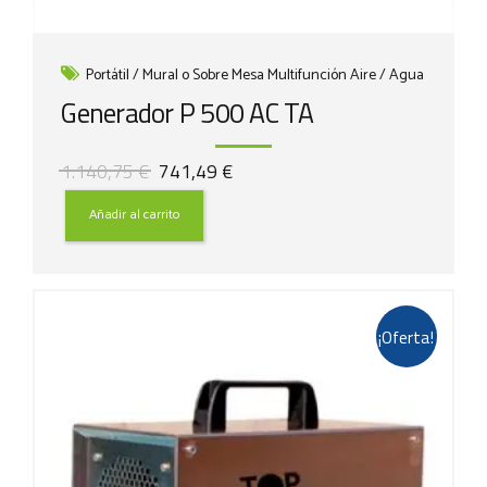
Portátil / Mural o Sobre Mesa Multifunción Aire / Agua
Generador P 500 AC TA
El
El
1.140,75
€
741,49
€
precio
precio
original
actual
Añadir al carrito
era:
es:
1.140,75 €.
741,49 €.
¡Oferta!