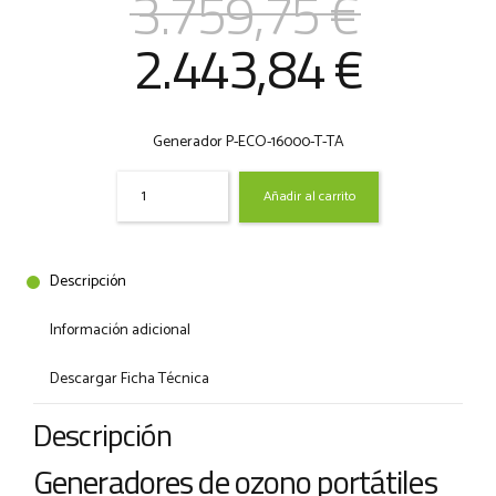
3.759,75
€
El
El
2.443,84
€
precio
precio
Generador P-ECO-16000-T-TA
original
actual
Quantity
Añadir al carrito
era:
es:
3.759,75 €.
2.443,
Descripción
Información adicional
Descargar Ficha Técnica
Descripción
Generadores de ozono portátiles