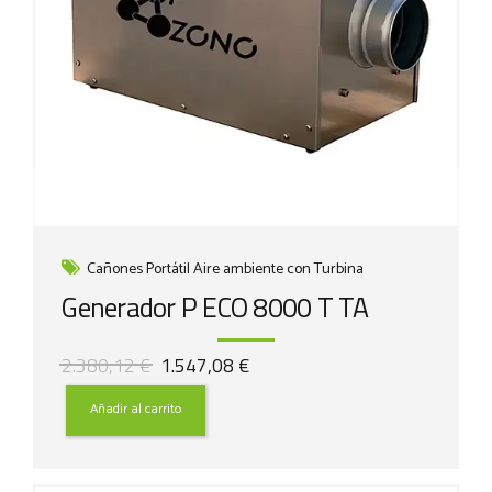
Cañones Portátil Aire ambiente con Turbina
Generador P ECO 8000 T TA
El
El
2.380,12
€
1.547,08
€
precio
precio
original
actual
Añadir al carrito
era:
es:
2.380,12 €.
1.547,08 €.