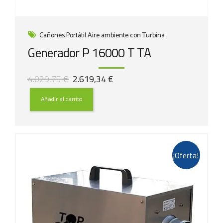
Cañones Portátil Aire ambiente con Turbina
Generador P 16000 T TA
El
El
4.029,75
€
2.619,34
€
precio
precio
original
actual
Añadir al carrito
era:
es:
4.029,75 €.
2.619,34 €.
¡Oferta!