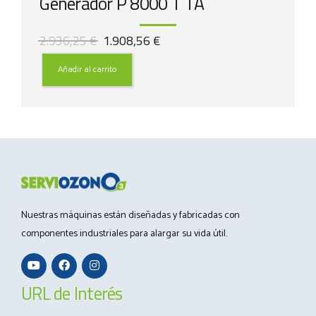
Generador P 8000 T TA
El
El
2.936,25
€
1.908,56
€
precio
precio
original
actual
Añadir al carrito
era:
es:
2.936,25 €.
1.908,56 €.
Nuestras máquinas están diseñadas y fabricadas con
componentes industriales para alargar su vida útil.
URL de Interés