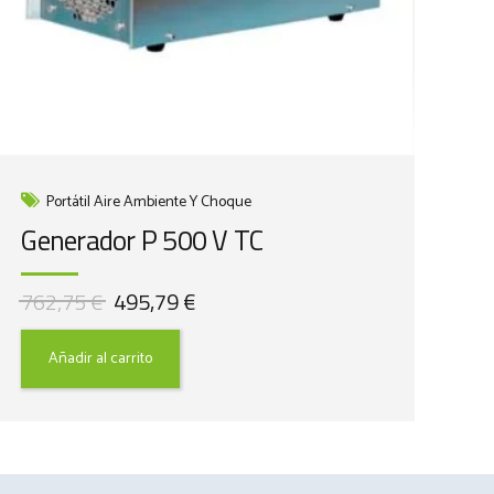
Portátil Aire Ambiente Y Choque
Generador P 500 V TC
El
El
762,75
€
495,79
€
precio
precio
original
actual
Añadir al carrito
era:
es:
762,75 €.
495,79 €.