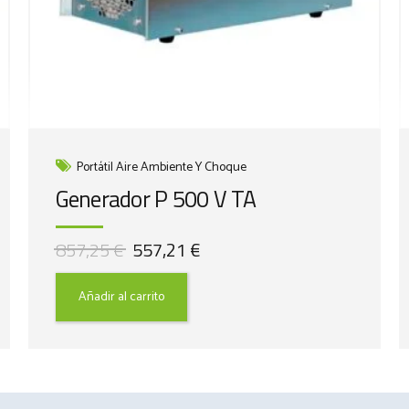
Portátil Aire Ambiente Y Choque
Generador P 500 V TA
El
El
857,25
€
557,21
€
precio
precio
original
actual
Añadir al carrito
era:
es:
857,25 €.
557,21 €.