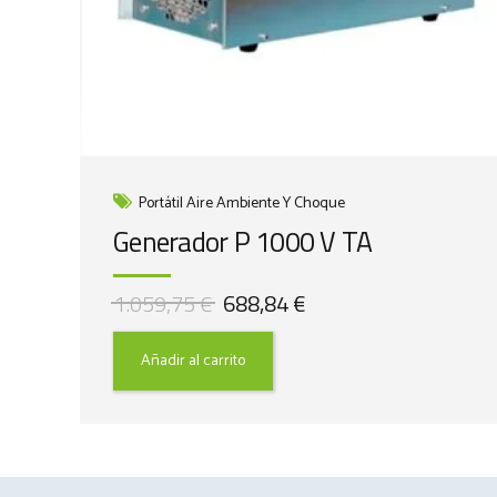
Portátil Aire Ambiente Y Choque
Generador P 1000 V TA
El
El
1.059,75
€
688,84
€
precio
precio
original
actual
Añadir al carrito
era:
es:
1.059,75 €.
688,84 €.