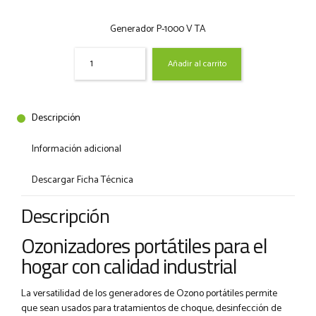
precio
p
Generador P-1000 V TA
original
a
Quantity
Añadir al carrito
era:
e
1.059,75 €
6
Descripción
Información adicional
Descargar Ficha Técnica
Descripción
Ozonizadores portátiles para el
hogar con calidad industrial
La versatilidad de los generadores de Ozono portátiles permite
que sean usados para tratamientos de choque, desinfección de