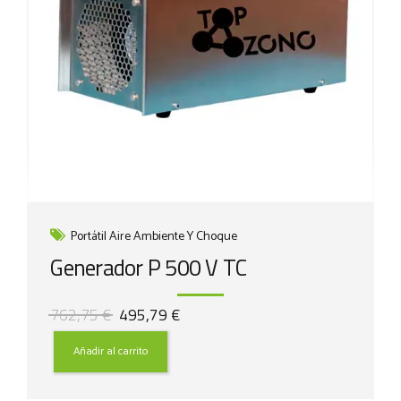
Portátil Aire Ambiente Y Choque
Generador P 500 V TC
El
El
762,75
€
495,79
€
precio
precio
original
actual
Añadir al carrito
era:
es:
762,75 €.
495,79 €.