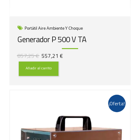
Portátil Aire Ambiente Y Choque
Generador P 500 V TA
El
El
857,25
€
557,21
€
precio
precio
original
actual
Añadir al carrito
era:
es:
857,25 €.
557,21 €.
¡Oferta!