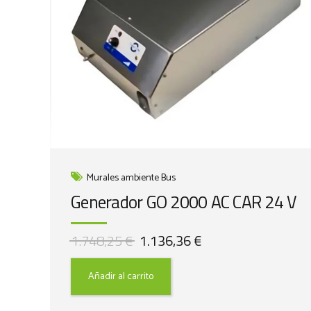
Murales ambiente Bus
Generador GO 2000 AC CAR 24 V
El
El
1.748,25
€
1.136,36
€
precio
precio
original
actual
Añadir al carrito
era:
es:
1.748,25 €.
1.136,36 €.