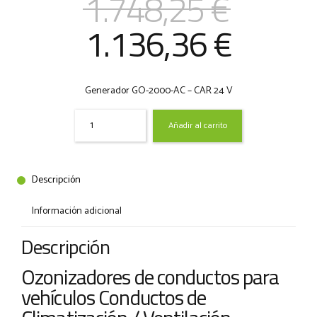
1.748,25
€
El
El
1.136,36
€
precio
precio
Generador GO-2000-AC – CAR 24 V
original
actual
Quantity
Añadir al carrito
era:
es:
1.748,25 €.
1.136,
Descripción
Información adicional
Descripción
Ozonizadores de conductos para
vehículos Conductos de