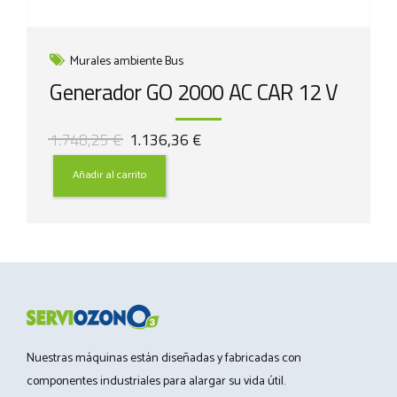
Murales ambiente Bus
Generador GO 2000 AC CAR 12 V
El
El
1.748,25
€
1.136,36
€
precio
precio
original
actual
Añadir al carrito
era:
es:
1.748,25 €.
1.136,36 €.
Nuestras máquinas están diseñadas y fabricadas con
componentes industriales para alargar su vida útil.